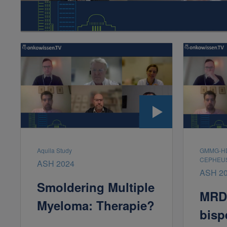
Aquila Study
GMMG-HD
CEPHEU
ASH 2024
ASH 2
Smoldering Multiple
MRD-
Myeloma: Therapie?
bisp