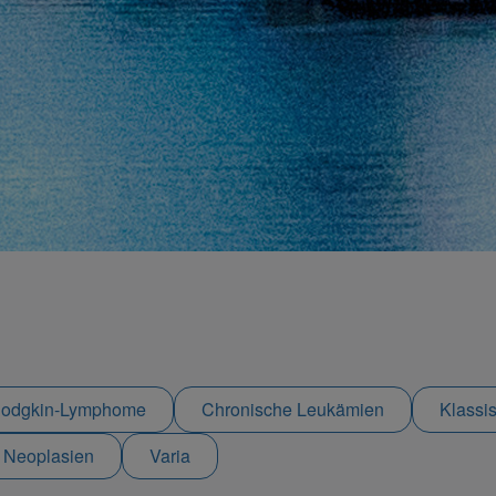
odgkin-Lymphome
Chronische Leukämien
Klassi
e Neoplasien
Varia