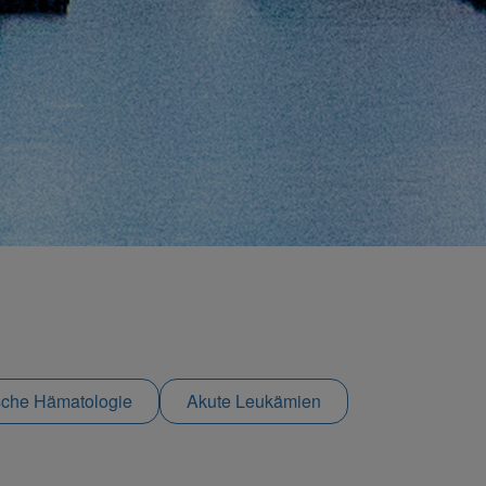
sche Hämatologie
Akute Leukämien