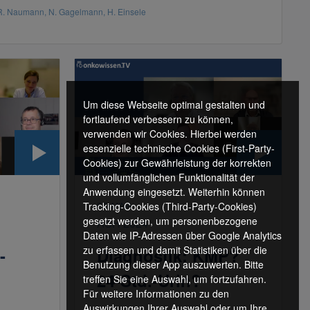
 R. Naumann, N. Gagelmann, H. Einsele
Um diese Webseite optimal gestalten und
fortlaufend verbessern zu können,
verwenden wir Cookies. Hierbei werden
essenzielle technische Cookies (First-Party-
Cookies) zur Gewährleistung der korrekten
und vollumfänglichen Funktionalität der
Anwendung eingesetzt. Weiterhin können
Tracking-Cookies (Third-Party-Cookies)
STaMINA
gesetzt werden, um personenbezogene
ASH 2024
Daten wie IP-Adressen über Google Analytics
zu erfassen und damit Statistiken über die
-
Diagnostik: KMP?
Benutzung dieser App auszuwerten. Bitte
24-Std.-Urin?
treffen Sie eine Auswahl, um fortzufahren.
Für weitere Informationen zu den
Auswirkungen Ihrer Auswahl oder um Ihre