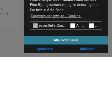
Einwilligungsentscheidung zu ändern gehen
 C.
Sie bitte auf die Seite
nn, H.
H. Salwender, C. Scheid, R. Naumann, N.
Datenschutzhinweise - Cookies.
Gagelmann, H. Einsele
essentielle Cookies (technisch notwendige)
Analyse Cookies
Marketing
Alle akzeptieren
Speichern
Ablehnen
cklung in der CAR-T-