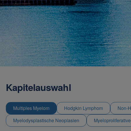
Kapitelauswahl
Multiples Myelom
Hodgkin Lymphom
Non-H
Myelodysplastische Neoplasien
Myeloproliferativ