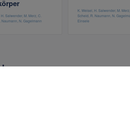
körper
K. Weisel, H. Salwender, M. Merz,
, H. Salwender, M. Merz, C.
Scheid, R. Naumann, N. Gagelma
R. Naumann, N. Gagelmann
Einsele
nden
CARTITUDE-4, IMMagine-1
ASH 2024
Spannende Entwi