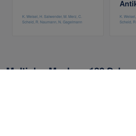
Anti
K. Weisel, H. Salwender, M. Merz, C.
K. Weisel
Scheid, R. Naumann, N. Gagelmann
Scheid, 
Multiples Myelom: 100 Seku