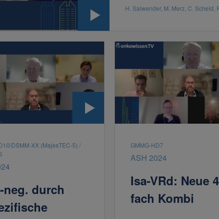
H. Salwender, M. Merz, C. Scheid,
10/DSMM-XX (MajesTEC-5) /
GMMG-HD7
S
ASH 2024
024
Isa-VRd: Neue 4
neg. durch
fach Kombi
ezifische